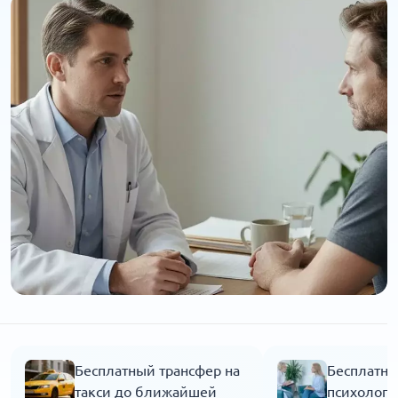
Бесплатный трансфер на
Бесплатна
такси до ближайшей
психолога