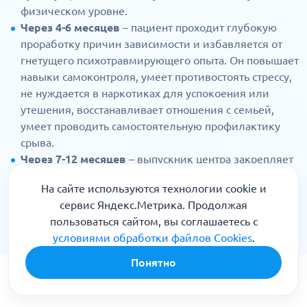
физическом уровне.
Через 4-6 месяцев
– пациент проходит глубокую
проработку причин зависимости и избавляется от
гнетущего психотравмирующего опыта. Он повышает
навыки самоконтроля, умеет противостоять стрессу,
не нуждается в наркотиках для успокоения или
утешения, восстанавливает отношения с семьей,
умеет проводить самостоятельную профилактику
срыва.
Через 7-12 месяцев
– выпускник центра закрепляет
навыки стрессоустойчивости, самоконтроля,
На сайте используются технологии cookie и
здоровой коммуникации и профилактики срыва,
сервис Яндекс.Метрика. Продолжая
находит новый трезвый круг общения и интересов,
пользоваться сайтом, вы соглашаетесь с
восстанавливает активную социальную жизнь.
условиями обработки файлов Cookies
.
Понятно
Чем мы можем вам помочь