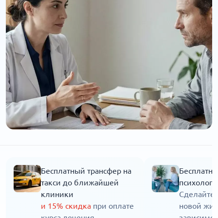
Бесплатный трансфер на
Бесплатна
такси до ближайшей
психолога
клиники
Сделайте 
и 15% скидка
при оплате
новой жиз
курса лечения
зависимос