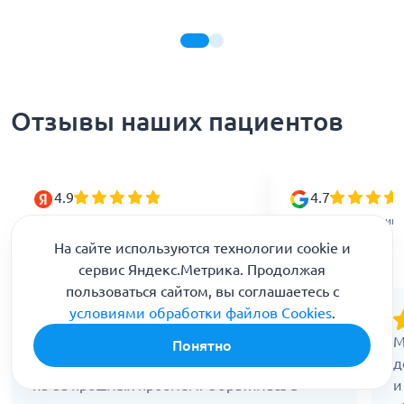
Отзывы наших пациентов
4.9
4.7
Рейтинг организации в Яндекс
Рейтинг организации 
На сайте используются технологии cookie и
сервис Яндекс.Метрика. Продолжая
пользоваться сайтом, вы соглашаетесь с
условиями обработки файлов Cookies
.
Экспертиза понадобилась, когда бывший
М
Понятно
муж пытался оспорить мою адекватность
д
из-за прошлых проблем. Обратилась в
и