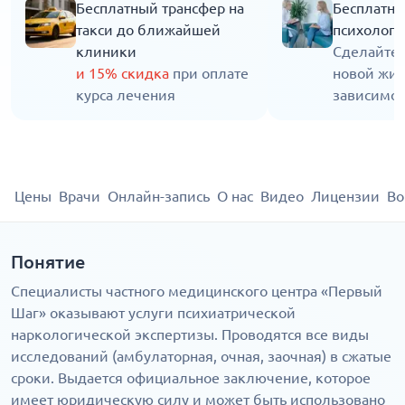
Бесплатный трансфер на
Бесплатна
такси до ближайшей
психолога
клиники
Сделайте 
и 15% скидка
при оплате
новой жиз
курса лечения
зависимос
Цены
Врачи
Онлайн-запись
О нас
Видео
Лицензии
Во
Понятие
Специалисты частного медицинского центра «Первый
Шаг» оказывают услуги психиатрической
наркологической экспертизы. Проводятся все виды
исследований (амбулаторная, очная, заочная) в сжатые
сроки. Выдается официальное заключение, которое
имеет юридическую силу и может быть использовано