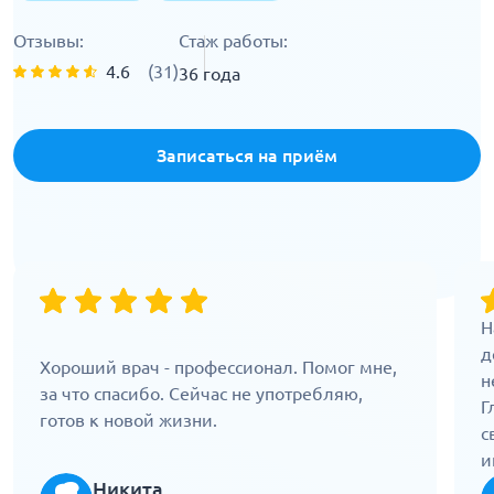
Отзывы:
Стаж работы:
4.6
(31)
36 года
Записаться на приём
Н
д
Хороший врач - профессионал. Помог мне,
н
за что спасибо. Сейчас не употребляю,
Г
готов к новой жизни.
с
и
п
Никита