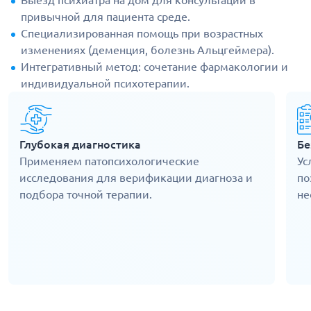
Выезд психиатра на дом для консультации в
привычной для пациента среде.
Специализированная помощь при возрастных
изменениях (деменция, болезнь Альцгеймера).
Интегративный метод: сочетание фармакологии и
индивидуальной психотерапии.
Глубокая диагностика
Бе
Применяем патопсихологические
Ус
исследования для верификации диагноза и
по
подбора точной терапии.
не