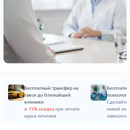
Бесплатный трансфер на
Бесплатна
такси до ближайшей
психолога
клиники
Сделайте 
и 15% скидка
при оплате
новой жиз
курса лечения
зависимос