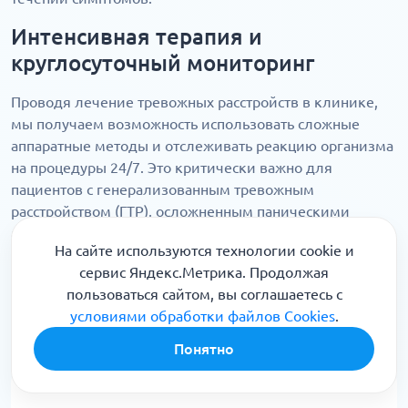
Интенсивная терапия и
круглосуточный мониторинг
Проводя лечение тревожных расстройств в клинике,
мы получаем возможность использовать сложные
аппаратные методы и отслеживать реакцию организма
на процедуры 24/7. Это критически важно для
пациентов с генерализованным тревожным
расстройством (ГТР), осложненным паническими
атаками или сопутствующей депрессией. Врачи могут
На сайте используются технологии cookie и
мгновенно корректировать назначения, обеспечивая
сервис Яндекс.Метрика. Продолжая
максимальную безопасность. Мы гарантируем
пользоваться сайтом, вы соглашаетесь с
глубокое физиологическое восстановление, включая
условиями обработки файлов Cookies
.
нормализацию сна и коррекцию гормонального фона в
условиях высокого комфорта.
Понятно