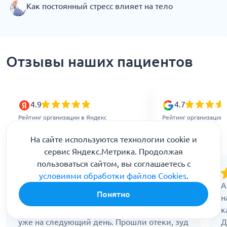
Как постоянный стресс влияет на тело
Отзывы наших пациентов
4.9
4.7
Рейтинг организации в Яндекс
Рейтинг организации 
На сайте используются технологии cookie и
сервис Яндекс.Метрика. Продолжая
пользоваться сайтом, вы соглашаетесь с
условиями обработки файлов Cookies
.
Весной всегда страдаю от сильной
А
Понятно
аллергии. Решила попробовать капельницу
н
по совету врача. Симптомы стали меньше
к
уже на следующий день. Прошли отеки, зуд
Д