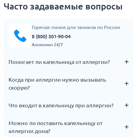
Часто задаваемые вопросы
Горячая линия для звонков по России
8 (800) 301-90-04
Анонимно 24/7
Помогает ли капельница от аллергии?
Капельница может применяться при выраженной
Когда при аллергии нужно вызывать
аллергической реакции по назначению врача: зуд,
скорую?
сыпь, отек, слабость, ухудшение общего состояния.
Но она не заменяет диагностику причины
Если есть отек языка или горла, затруднение
Что входит в капельницу при аллергии?
аллергии и не дает пожизненной защиты от
дыхания, хрипы, резкая слабость, падение
повторной реакции.
давления, потеря сознания или быстро
Состав определяет врач. Могут использоваться
Можно ли поставить капельницу от
нарастающая реакция - это признаки возможной
инфузионные растворы, антигистаминные
аллергии дома?
анафилаксии. В такой ситуации нужна экстренная