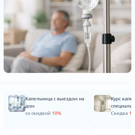
Капельница с выездом на
Курс капе
дом
специальн
со скидкой
10%
Скидка
1