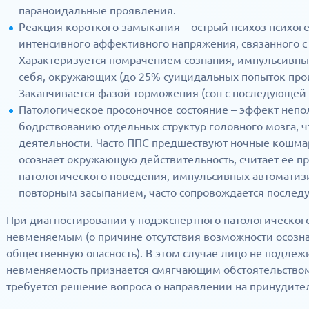
параноидальные проявления.
Реакция короткого замыкания – острый психоз психог
интенсивного аффективного напряжения, связанного с
Характеризуется помрачением сознания, импульсивны
себя, окружающих (до 25% суицидальных попыток прои
Заканчивается фазой торможения (сон с последующей 
Патологическое просоночное состояние – эффект неп
бодрствованию отдельных структур головного мозга, 
деятельности. Часто ППС предшествуют ночные кошмар
осознает окружающую действительность, считает ее п
патологического поведения, импульсивных автоматиз
повторным засыпанием, часто сопровождается после
При диагностировании у подэкспертного патологического
невменяемым (о причине отсутствия возможности осозна
общественную опасность). В этом случае лицо не подлеж
невменяемость признается смягчающим обстоятельством
требуется решение вопроса о направлении на принудите