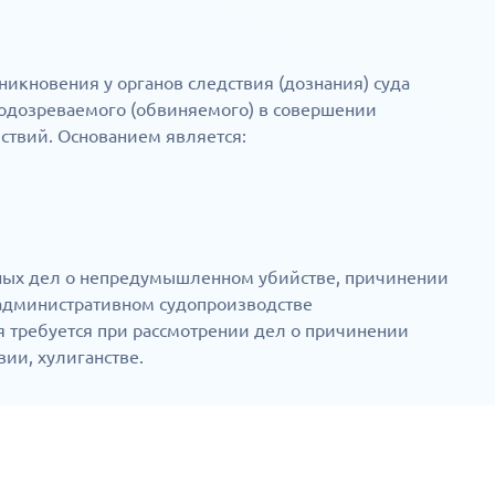
икновения у органов следствия (дознания) суда
подозреваемого (обвиняемого) в совершении
ствий. Основанием является:
вных дел о непредумышленном убийстве, причинении
административном судопроизводстве
я требуется при рассмотрении дел о причинении
ии, хулиганстве.