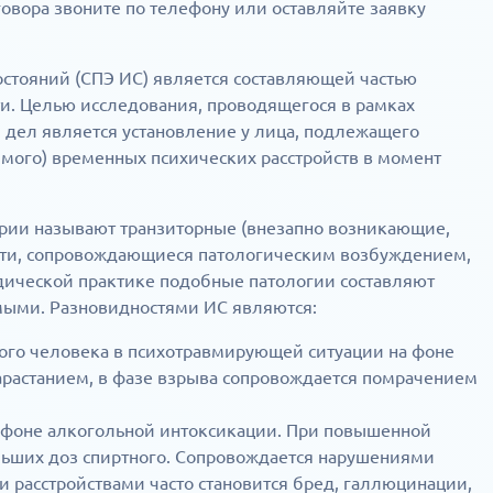
вора звоните по телефону или оставляйте заявку
стояний (СПЭ ИС) является составляющей частью
и. Целью исследования, проводящегося в рамках
 дел является установление у лица, подлежащего
имого) временных психических расстройств в момент
рии называют транзиторные (внезапно возникающие,
сти, сопровождающиеся патологическим возбуждением,
ической практике подобные патологии составляют
мыми. Разновидностями ИС являются:
вого человека в психотравмирующей ситуации на фоне
нарастанием, в фазе взрыва сопровождается помрачением
а фоне алкогольной интоксикации. При повышенной
ольших доз спиртного. Сопровождается нарушениями
расстройствами часто становится бред, галлюцинации,