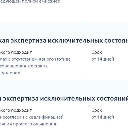
ледующей полной амнезией.
кая экспертиза исключительных состоя
 кого подходит
Срок
лах с отсутствием явного мотива
от 14 дней
 совершения жестоких
туплений.
я экспертиза исключительных состояни
 кого подходит
Срок
 несогласии с квалификацией
от 14 дней
ояния простого опьянения.