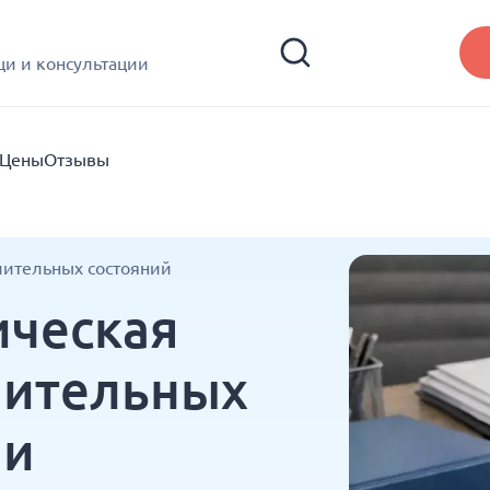
и и консультации
Цены
Отзывы
чительных состояний
ическая
чительных
ни