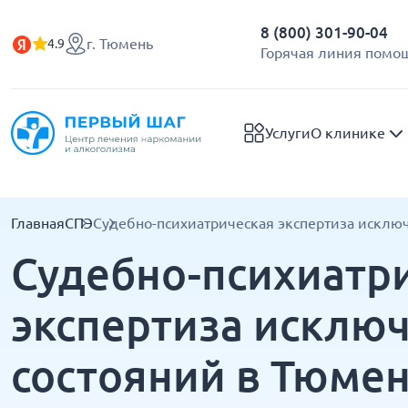
8 (800) 301-90-04
г. Тюмень
4.9
Горячая линия помощ
Услуги
О клинике
Главная
СПЭ
Судебно-психиатрическая экспертиза исклю
Судебно-психиатр
экспертиза исклю
состояний в Тюме