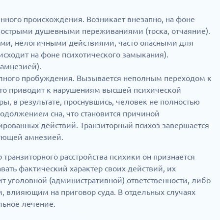
енного происхождения. Возникает внезапно, на фоне
 острыми душевными переживаниями (тоска, отчаяние).
ми, нелогичными действиями, часто опасными для
сходит на фоне психотического замыкания).
амнезией).
олного пробуждения. Вызывается неполным переходом к
что приводит к нарушениям высшей психической
ы, в результате, проснувшись, человек не полностью
родолжением сна, что становится причиной
ированных действий. Транзиторный психоз завершается
дующей амнезией.
 транзиторного расстройства психики он признается
вать фактический характер своих действий, их
ит уголовной (административной) ответственности, либо
, влияющим на приговор суда. В отдельных случаях
льное лечение.