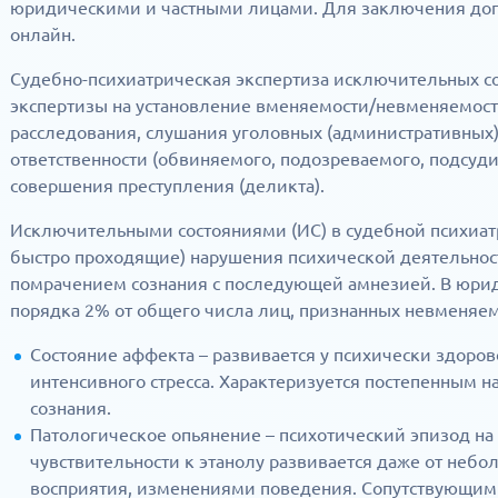
юридическими и частными лицами. Для заключения дого
онлайн.
Судебно-психиатрическая экспертиза исключительных со
экспертизы на установление вменяемости/невменяемост
расследования, слушания уголовных (административных)
ответственности (обвиняемого, подозреваемого, подсуд
совершения преступления (деликта).
Исключительными состояниями (ИС) в судебной психиат
быстро проходящие) нарушения психической деятельно
помрачением сознания с последующей амнезией. В юрид
порядка 2% от общего числа лиц, признанных невменяе
Состояние аффекта – развивается у психически здоро
интенсивного стресса. Характеризуется постепенным 
сознания.
Патологическое опьянение – психотический эпизод н
чувствительности к этанолу развивается даже от неб
восприятия, изменениями поведения. Сопутствующими 