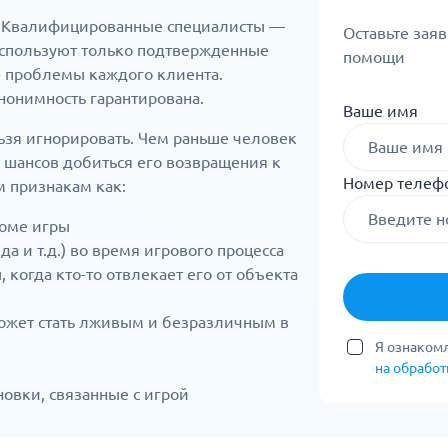
. Квалифицированные специалисты —
Оставьте зая
используют только подтвержденные
помощи
 проблемы каждого клиента.
нонимность гарантирована.
Ваше имя
ьзя игнорировать. Чем раньше человек
 шансов добиться его возвращения к
Номер телеф
 признакам как:
роме игры
а и т.д.) во время игрового процесса
когда кто-то отвлекает его от объекта
ожет стать лживым и безразличным в
Я ознакомл
на обрабо
овки, связанные с игрой