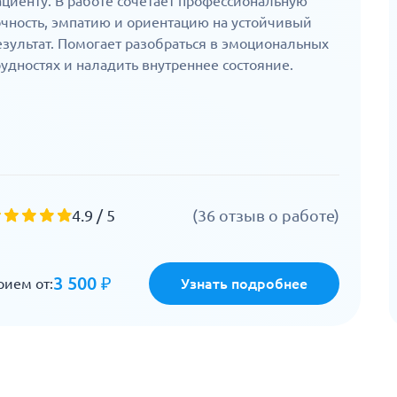
ациенту. В работе сочетает профессиональную
очность, эмпатию и ориентацию на устойчивый
езультат. Помогает разобраться в эмоциональных
рудностях и наладить внутреннее состояние.
4.9 / 5
(36 отзыв о работе)
3 500 ₽
рием от:
Узнать подробнее