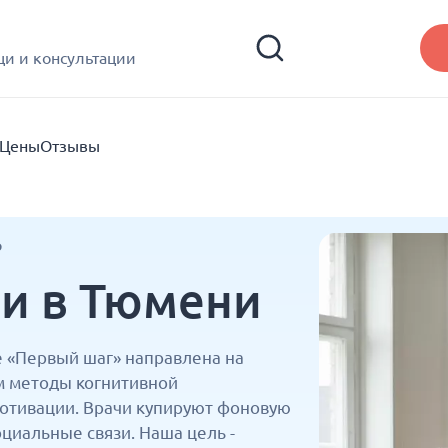
и и консультации
Цены
Отзывы
р
и в Тюмени
е «Первый шаг» направлена на
м методы когнитивной
мотивации. Врачи купируют фоновую
циальные связи. Наша цель -