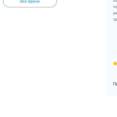
п
Все врачи
т
р
т
П