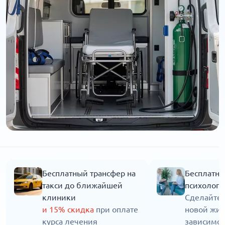
Бесплатный трансфер на
Бесплатна
такси до ближайшей
психолога
клиники
Сделайте 
и 15% скидка
при оплате
новой жиз
курса лечения
зависимос