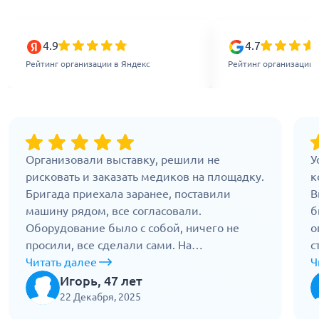
4.9
4.7
Рейтинг организации в Яндекс
Рейтинг организации 
Организовали выставку, решили не
У
рисковать и заказать медиков на площадку.
к
Бригада приехала заранее, поставили
В
машину рядом, все согласовали.
б
Оборудование было с собой, ничего не
о
просили, все сделали сами. На
с
мероприятии одному гостю стало плохо,
Читать далее
н
Ч
врач сработал быстро, прокапали на месте.
б
Игорь, 47 лет
Обошлось без вызова другой скорой.
н
22 Декабря, 2025
Сработали как надо, остались до
п