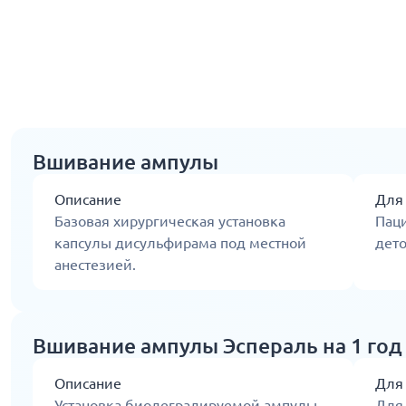
Вшивание ампулы
Описание
Для
Базовая хирургическая установка
Пац
капсулы дисульфирама под местной
дет
анестезией.
Вшивание ампулы Эспераль на 1 год
Описание
Для
Установка биодеградируемой ампулы
Для