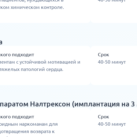
тком химическом контроле.
а
 кого подходит
Срок
ентам с устойчивой мотивацией и
40-50 минут
тяжелых патологий сердца.
аратом Налтрексон (имплантация на 3 
 кого подходит
Срок
оидным наркоманам для
40-50 минут
дотвращения возврата к