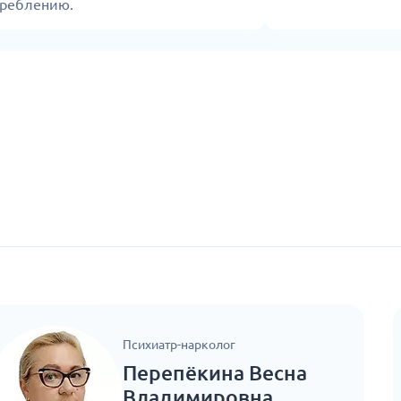
треблению.
Психиатр-нарколог
Перепёкина Весна
Владимировна