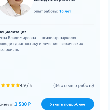
опыт работы:
16 лет
пециализация
есна Владимировна — психиатр-нарколог,
роводит диагностику и лечение психических
асстройств.
4.9 / 5
(36 отзыв о работе)
3 500 ₽
рием от:
Узнать подробнее