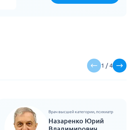
1
/
4
Врач высшей категории, психиатр
Назаренко Юрий
Владимирович