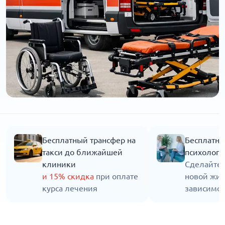
Бесплатный трансфер на
Бесплатна
такси до ближайшей
психолога
клиники
Сделайте 
и 15% скидка
при оплате
новой жиз
курса лечения
зависимос