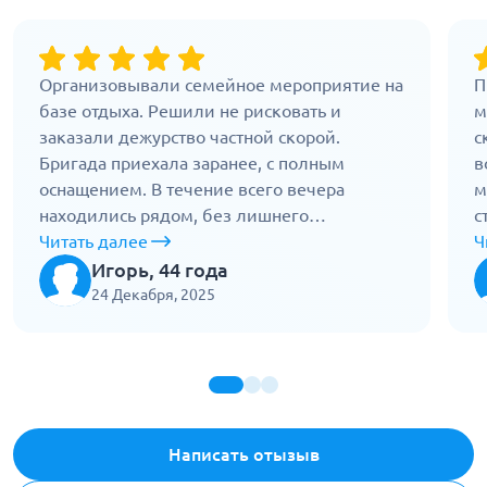
Организовывали семейное мероприятие на
П
базе отдыха. Решили не рисковать и
м
заказали дежурство частной скорой.
с
Бригада приехала заранее, с полным
в
оснащением. В течение всего вечера
м
находились рядом, без лишнего
с
вмешательства. Один человек
Читать далее
п
Ч
почувствовал себя плохо, врач быстро
П
Игорь, 44 года
сориентировался, оказал помощь. Никакой
б
24 Декабря, 2025
суеты, все профессионально. Спокойно
о
отработали, были на месте до конца.
Написать отызыв